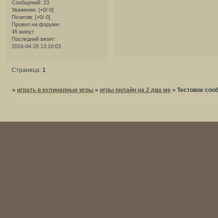
Сообщений:
23
Уважение:
[+0/-0]
Позитив:
[+0/-0]
Провел на форуме:
45 минут
Последний визит:
2016-04-25 13:10:03
Страница:
1
»
играть в кулинарные игры
»
игры онлайн на 2 два ме
»
Тестовое соо