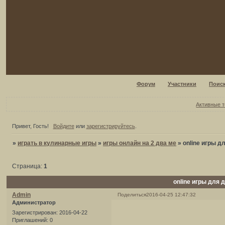
Форум
Участники
Поис
Активные 
Привет, Гость!
Войдите
или
зарегистрируйтесь
.
»
играть в кулинарные игры
»
игры онлайн на 2 два ме
»
online игры д
Страница:
1
online игры для 
Admin
Поделиться
2016-04-25 12:47:32
Администратор
Зарегистрирован
: 2016-04-22
Приглашений:
0