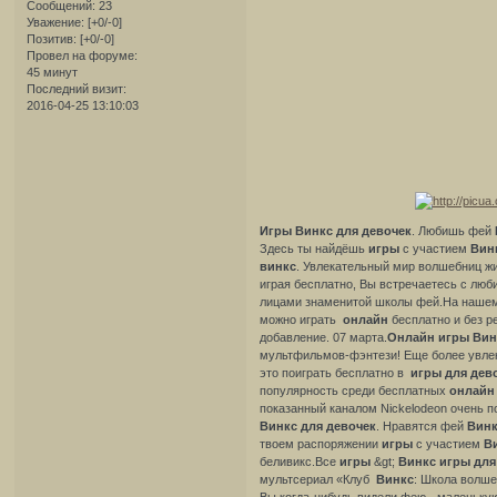
Сообщений:
23
Уважение:
[+0/-0]
Позитив:
[+0/-0]
Провел на форуме:
45 минут
Последний визит:
2016-04-25 13:10:03
Игры
Винкс
для
девочек
. Любишь фей
Здесь ты найдёшь
игры
с участием
Вин
винкс
. Увлекательный мир волшебниц ж
играя бесплатно, Вы встречаетесь с лю
лицами знаменитой школы фей.На нашем
можно играть
онлайн
бесплатно и без р
добавление. 07 марта.
Онлайн
игры
Вин
мультфильмов-фэнтези! Еще более увле
это поиграть бесплатно в
игры
для
дев
популярность среди бесплатных
онлайн
показанный каналом Nickelodeon очень
Винкс
для
девочек
. Нравятся фей
Вин
твоем распоряжении
игры
с участием
В
беливикс.Все
игры
&gt;
Винкс
игры
для
мультсериал «Клуб
Винкс
: Школа волш