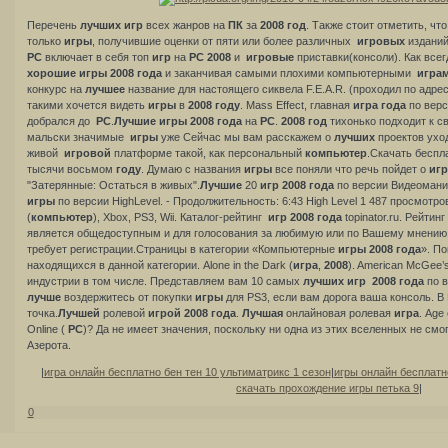
Перечень
лучших
игр
всех жанров на
ПК
за
2008
год
. Также стоит отметить, чт
только
игры
, получившие оценки от пяти или более различных
игровых
изданий
PC
включает в себя топ
игр
на
PC
2008
и
игровые
приставки(консоли). Как все
хорошие
игры
2008
года
и заканчивая самыми плохими компьютерными
игра
конкурс на
лучшее
название для настоящего сиквела F.E.A.R. (проходил по адр
такими хочется видеть
игры
в
2008
году
. Mass Effect, главная
игра
года
по верс
добрался до
PC
.
Лучшие
игры
2008
года
на
PC
.
2008
год
тихонько подходит к с
мальски значимые
игры
уже Сейчас мы вам расскажем о
лучших
проектов ухо
живой
игровой
платформе такой, как персональный
компьютер
.Скачать беспл
тысячи восьмом
году
. Думаю с названия
игры
все поняли что речь пойдет о
игр
"Затерянные: Остаться в живых".
Лучшие
20
игр
2008
года
по версии Видеомани
игры
по версии HighLevel. - Продолжительность: 6:43 High Level 1 487 просмотро
(
компьютер
), Xbox, PS3, Wii. Каталог-рейтинг
игр
2008
года
topinator.ru. Рейтинг
является общедоступным и для голосования за любимую или по Вашему мнени
требует регистрации.Страницы в категории «Компьютерные
игры
2008
года
». По
находящихся в данной категории. Alone in the Dark (
игра
,
2008
). American McGee’s
индустрии в том числе. Представляем вам 10 самых
лучших
игр
2008
года
по в
лучше
воздержитесь от покупки
игры
для PS3, если вам дорога ваша консоль. В 
точка.
Лучшей
ролевой
игрой
2008
года
.
Лучшая
онлайновая ролевая
игра
. Age
Online (
PC
)? Да не имеет значения, поскольку ни одна из этих вселенных не смо
Азерота.
|
игра онлайн бесплатно бен тен 10 ультиматрикс 1 сезон
|
игры онлайн бесплатн
скачать прохождение игры петька 9
|
0