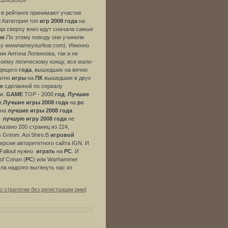
о в рейтинге принимают участие
.Категория топ
игр
2008
года
на
гда сверху вниз идут сначала самые
ми
.По этому поводу они учинили
есу wwwnameyourfear.com). Именно
ии Антона Логвинова, так и не
воему логическому концу, все мало-
дящего
года
, вышедших на вечно
атно
игры
на
ПК
вышедшие в двух
е
сделанной по сериалу
и.
GAME
TOP - 2000
год
.
Лучшие
в.
Лучшие
игры
2008
года
на
pc
 на
лучшие
игры
2008
года
ю
лучшую
игру
2008
года
не
казано 200 страниц из 224,
 Grimm. Aoi Shiro.В
игровой
ерсии авторитетного сайта IGN. И
Fallout нужно
играть
на
PC
. И
 of Conan (
PC
) или Warhammer
гла надолго вытянуть нас из
о стратегии без регистрации рим
|