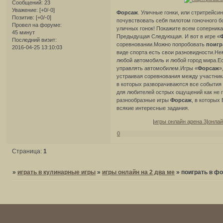
Сообщений:
23
Уважение:
[+0/-0]
Форсаж
. Уличные гонки, или стритрейс
Позитив:
[+0/-0]
почувствовать себя пилотом гоночного б
Провел на форуме:
уличных гонок! Покажите всем соперника
45 минут
Предыдущая Следующая. И вот в игре «
Последний визит:
соревновании.Можно попробовать
поигр
2016-04-25 13:10:03
виде спорта есть свои разновидности.Н
любой автомобиль и любой город мира.Е
управлять автомобилем.Игры «
Форсаж
»
устраивая соревнования между участник
в которых разворачиваются все события 
для любителей острых ощущений как не г
разнообразные игры
Форсаж
, в которых
всякие интересные задания.
|
игры онлайн арена 3
|
онлай
0
Страница:
1
»
играть в кулинарные игры
»
игры онлайн на 2 два ме
»
поиграть в ф