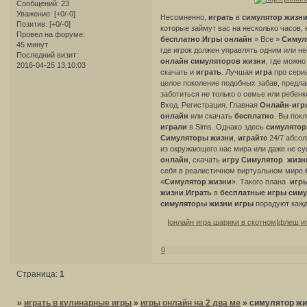
Сообщений:
23
Уважение:
[+0/-0]
Несомненно,
играть
в
симулятор
жизн
Позитив:
[+0/-0]
которые займут вас на несколько часов,
Провел на форуме:
бесплатно
.
Игры
онлайн
» Все »
Симул
45 минут
где игрок должен управлять одним или 
Последний визит:
онлайн
симуляторов
жизни
, где можн
2016-04-25 13:10:03
скачать и
играть
. Лучшая
игра
про сери
целое поколение подобных забав, пред
заботиться не только о семье или ребен
Вход. Регистрация. Главная
Онлайн
-
игр
онлайн
или скачать
бесплатно
. Вы пок
играли
в Sims. Однако здесь
симулято
Симуляторы
жизни
,
играйте
24/7 абсо
из окружающего нас мира или даже не с
онлайн
, скачать
игру
Симулятор
жизн
себя в реалистичном виртуальном мире.
«
Симулятор
жизни
». Такого плана
игр
жизни
.
Играть
в
бесплатные
игры
сим
симуляторы
жизни
игры
порадуют кажд
|
онлайн игра шарики в скотном
|
флеш иг
0
Страница:
1
»
играть в кулинарные игры
»
игры онлайн на 2 два ме
»
симулятор жи