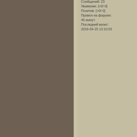
Сообщений:
23
Уважение:
[+0/-0]
Позитив:
[+0/-0]
Провел на форуме:
45 минут
Последний визит:
2016-04-25 13:10:03