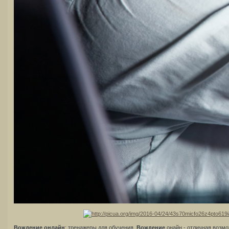
Вождение
онлайн
: тренажеры для обучения.
Вождение
онайн - отличная возмо