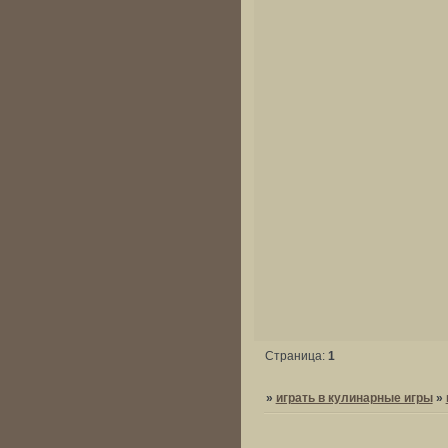
Страница:
1
»
играть в кулинарные игры
»