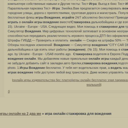
компьютере собственные навыки и Другие тесты: Тест-
Игра
: Вьезд в бокс Тест-
И
Параллельная парковка Тест-
Игра
: Змейка.Вам предлагается симулировать
во
городские улицы, дорога с препятствиями, грунтовая дорога и магистраль. Попу
бесплатные флеш
игры
Вождение
,
играйте
24/7 абсолютно бесплатно! Приводи
играть
в
онлайн
игры
вождение
вместе!
Стажировка
дальнобойщика и где взя
15). Ukraine - Europe - USA. Следующее видео. Моя помощь в
стажировке
для
тр
Симулятор
Вождения
. Мир цифровых технологий затягивает в основном неогр
способностью передавать реалистичность игрового процесса.ДТП без оформле
Штрафы ГИБДД — Проверить и оплатить
онлайн
— Скидка на штрафы 50% — Т
Обзоры последних изменений
Вождение
— Симулятор
вождения
"CITY CAR D
дальнобойщика и где взять опыт работы (
вождения
). (№ 15). Моя помощь в
ста
ago. by Ukraine - Europe - USA8 months ago.
Стажировка
водителя в Европе.Подр
вождение
онлайн
. Мы добавляем новые прикольные
онлайн
игры
каждый день
не забудьте добавить сайт в закладки.авто брелки,
стажировка
вождения
,подгот
photo. 1.
Игры
Вождение
бесплатно. У тебя нет водительских прав, а
водить
маш
играх
вождение
тебе доступен любой вид транспорта. Даже можно управлять та
|
онлайн игры издевательства бес платно
|
игры онлайн бесплатно злая парикма
малышей
|
0
игры онлайн на 2 два ме
»
игра онлайн стажировка для вождения